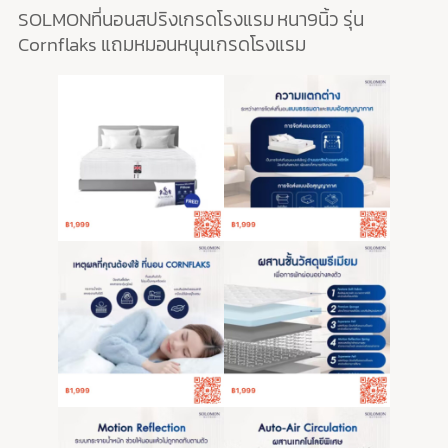
SOLMONที่นอนสปริงเกรดโรงแรม หนา9นิ้ว รุ่น
Cornflaks แถมหมอนหนุนเกรดโรงแรม