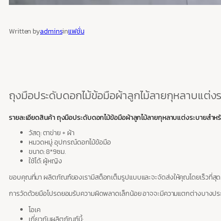
Written by
admins
in
แฟชั่น
ถุงมือประดับดอกไม้ข้อมือผ้าลูกไม้ลายกุหลาบแต่ง
รายละเอียดสินค้า ถุงมือประดับดอกไม้ข้อมือผ้าลูกไม้ลายกุหลาบแต่งระบายสำหรั
วัสดุ: ตาข่าย + ผ้า
หมวดหมู่: อุปกรณ์ดอกไม้ข้อมือ
ขนาด: 8*9ซม.
ใช้ได้: ผู้หญิง
ขอบคุณที่มา ผลิตภัณฑ์ของเรามีสต็อกเต็มรูปแบบและจะจัดส่งให้คุณโดยเร็วที่สุด
การวัดด้วยมือโปรดยอมรับความผิดพลาดเล็กน้อย อาจจะมีความแตกต่างบางประก
โอเค
เกี่ยวกับผลิตภัณฑ์นี้: