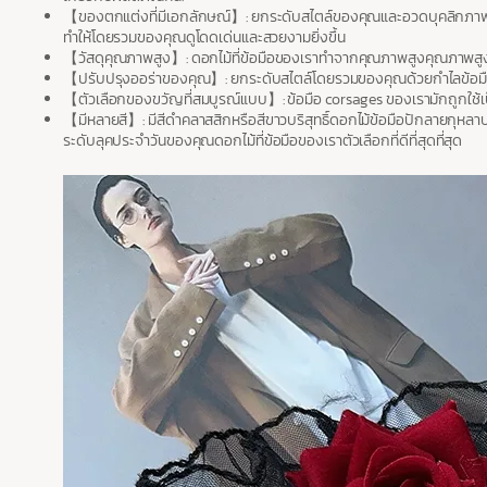
【ของตกแต่งที่มีเอกลักษณ์】: ยกระดับสไตล์ของคุณและอวดบุคลิกภาพของ
ทำให้โดยรวมของคุณดูโดดเด่นและสวยงามยิ่งขึ้น
【วัสดุคุณภาพสูง】: ดอกไม้ที่ข้อมือของเราทำจากคุณภาพสูงคุณภาพสูงวัสดุต
【ปรับปรุงออร่าของคุณ】: ยกระดับสไตล์โดยรวมของคุณด้วยกำไลข้อมือขอ
【ตัวเลือกของขวัญที่สมบูรณ์แบบ】: ข้อมือ corsages ของเรามักถูกใช
【มีหลายสี】: มีสีดำคลาสสิกหรือสีขาวบริสุทธิ์ดอกไม้ข้อมือปักลายกุหลาบ
ระดับลุคประจำวันของคุณดอกไม้ที่ข้อมือของเราตัวเลือกที่ดีที่สุดที่สุด