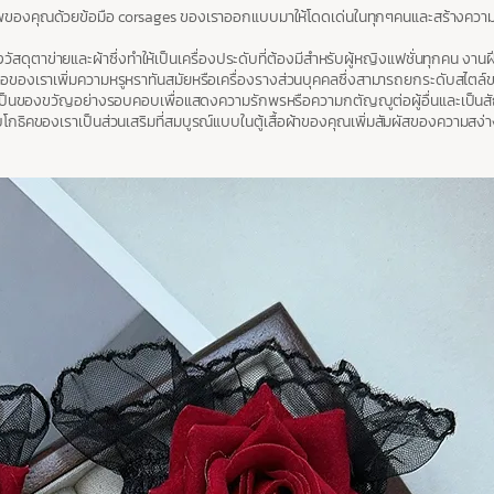
คุณด้วยข้อมือ corsages ของเราออกแบบมาให้โดดเด่นในทุกๆคนและสร้างความโดดเด่
าข่ายและผ้าซึ่งทำให้เป็นเครื่องประดับที่ต้องมีสำหรับผู้หญิงแฟชั่นทุกคน งานฝีมื
งเราเพิ่มความหรูหราทันสมัยหรือเครื่องรางส่วนบุคคลซึ่งสามารถยกระดับสไตล์ขอ
้เป็นของขวัญอย่างรอบคอบเพื่อแสดงความรักพรหรือความกตัญญูต่อผู้อื่นและเป็นส
โกธิคของเราเป็นส่วนเสริมที่สมบูรณ์แบบในตู้เสื้อผ้าของคุณเพิ่มสัมผัสของความสง่า