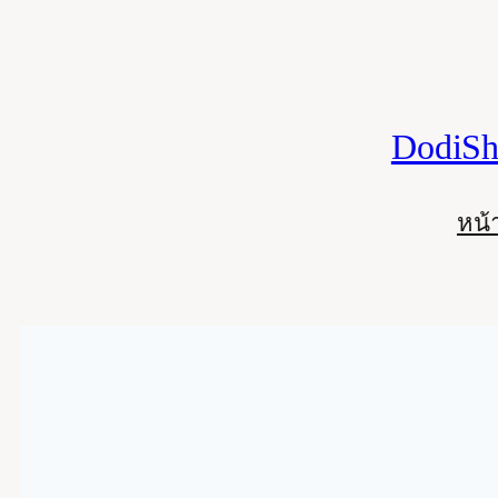
Skip
to
content
DodiSh
หน้