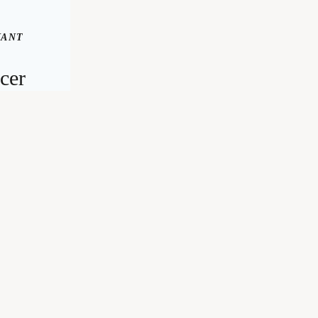
YANT
cer
ent
or
quet
lacus
s
an
suere
diet
smod
ta