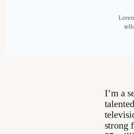
Lorem 
tel
I’m a s
talente
televisi
strong 