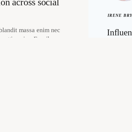
ion across social
IRENE BR
blandit massa enim nec
Influen
mattis enim. Faucibus
& Cont
 posuere lorem ipsum.
Creat
liquam etiam erat velit
que in. Magna eget est
Nulla ali
psum dolor sit amet.
porttitor 
luctu
accums
tortor po
nibh nisl condimentum id
ac. Imper
sed eui
faucibus a
nisi por