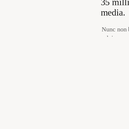
35 mill
media.
Nunc non 
dui nunc 
interdum
Blandit a
sceleris
lorem i
Lectus proin 
venenatis.
Enim nunc 