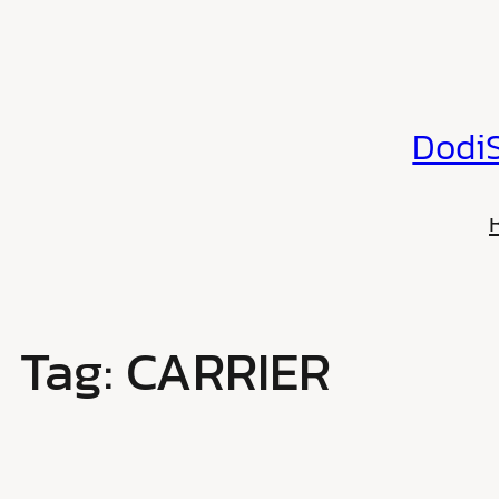
Skip
to
content
DodiS
Tag:
CARRIER